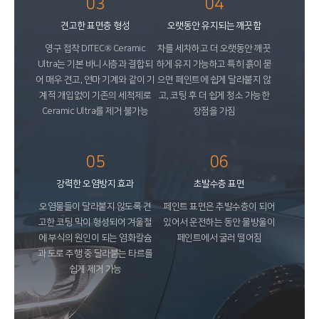
03
04
견고한 표면층 형성
오랫동안 유지되는 깨끗함
영구 접착 DITEC® Ceramic
차를 세차하고 더 오랫동안 깨끗
Ultra는 기본 바니시층과 결합되
하게 유지 가능하고 특히 흙이 묻
어 매우 견고, 연마 기계와 같이 기
으면 페인트에 쉽게 달라붙지 않
계적 개입없이 기존의 세척제로
고, 코팅 후 더 쉽게 청소 가능한
Ceramic Ultra를 제거 불가능
장점을 가짐
05
06
강력한 오염방지 효과
초발수층 표면
오염물들이 달라붙지 않도록 견
페인트 표면은 추발수층이 되어
고한 코팅 막이 형성되어 겨울철
있어서 운전하는 동안 물방울이
에 부식의 원인이 되는 염화칼슘
페인트에서 굴러 떨어짐
과 도로 주행 중 달라붙는 타르를
쉽게 제거 가능