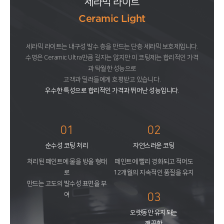
세라믹 라이트
Ceramic Light
세라믹 라이트는 내구성 발수 층을 만드는 단층 세라믹 보호제입니다.
수명은 Ceramic Ultra만큼 길지는 않지만 이 코팅제는 합리적인 가격
과 탁월한 성능으로
고객과 딜러들에게 호평받고 있습니다.
우수한 특성으로 합리적인 가격과 뛰어난 성능입니다.
01
02
순수성 코팅 처리
자연스러운 코팅
처리된 페인트에 물을 방울 형태
페인트에 빨리 경화되고 적어도
로
12개월의 지속적인 품질을 유지
만드는 고도의 발수성 표면을 부
여
03
오랫동안 유지되는
깨끗함