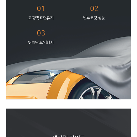
01
02
고광택 표면유지
발수코팅 성능
03
뛰어난 오염방지